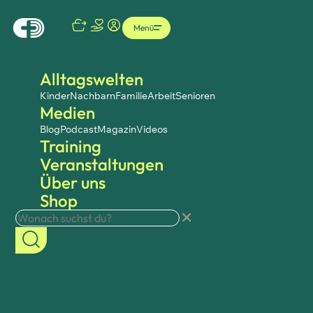
Menü
Alltagswelten
Kinder
Nachbarn
Familie
Arbeit
Senioren
Medien
Blog
Podcast
Magazin
Videos
Training
Veranstaltungen
Über uns
Shop