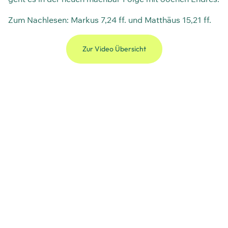
Zum Nachlesen: Markus 7,24 ff. und Matthäus 15,21 ff.
Zur Video Übersicht
Zu den Alltagswelten
Kapitelmarken
▶ 0:00:00 - Intro und Bibeltext
▶ 0:01:43 - Geschichtlicher Hintergrund
▶ 0:06:55 - Warum ist Jesus hier so abweisend?
▶ 0:09:10 - Was können wir von der Frau lernen?
▶ 0:12:31 - War Jesus ein Chauvinist?
▶ 0:14:00 - Was meinte Jesus mit der
Bemerkung?