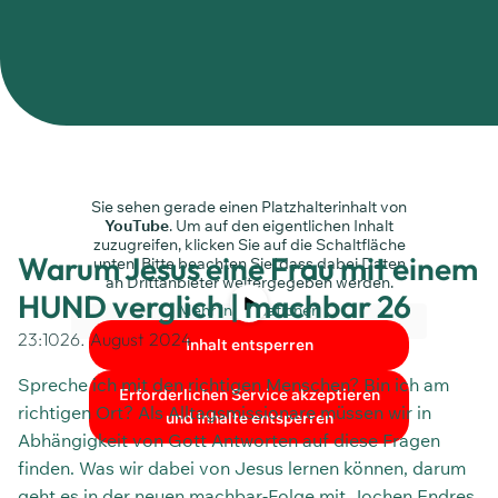
Sie sehen gerade einen Platzhalterinhalt von
YouTube
. Um auf den eigentlichen Inhalt
zuzugreifen, klicken Sie auf die Schaltfläche
Warum Jesus eine Frau mit einem
unten. Bitte beachten Sie, dass dabei Daten
an Drittanbieter weitergegeben werden.
HUND verglich | machbar 26
Mehr Informationen
23:10
26. August 2024
Inhalt entsperren
Spreche ich mit den richtigen Menschen? Bin ich am
Erforderlichen Service akzeptieren
richtigen Ort? Als Alltagsmissionare müssen wir in
und Inhalte entsperren
Abhängigkeit von Gott Antworten auf diese Fragen
finden. Was wir dabei von Jesus lernen können, darum
geht es in der neuen machbar-Folge mit Jochen Endres.