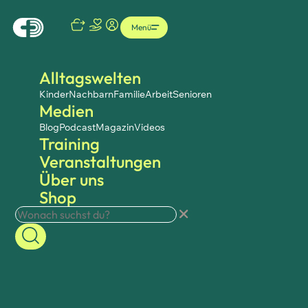
Menü
Alltagswelten
Kinder
Nachbarn
Familie
Arbeit
Senioren
Medien
Blog
Podcast
Magazin
Videos
Training
Veranstaltungen
Über uns
Shop