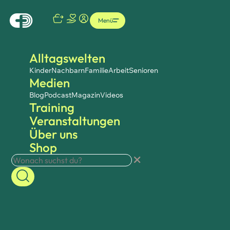
Menü
Alltagswelten
Kinder
Nachbarn
Familie
Arbeit
Senioren
Medien
Blog
Podcast
Magazin
Videos
Training
Veranstaltungen
Über uns
Shop