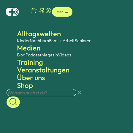
Menü
Alltagswelten
Kinder
Nachbarn
Familie
Arbeit
Senioren
Medien
Blog
Podcast
Magazin
Videos
Training
Veranstaltungen
Über uns
Shop