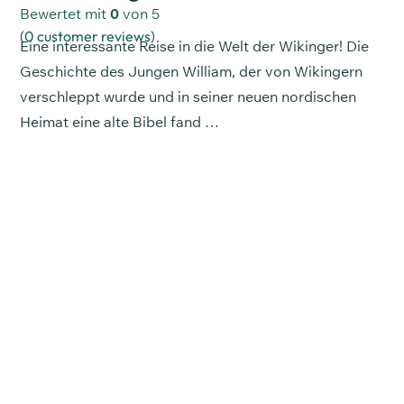
Bewertet mit
0
von 5
(
0
customer reviews)
Eine interessante Reise in die Welt der Wikinger! Die
Geschichte des Jungen William, der von Wikingern
verschleppt wurde und in seiner neuen nordischen
Heimat eine alte Bibel fand …
In den Warenkorb
In den Warenkorb
In den Warenkorb
In den Warenkorb