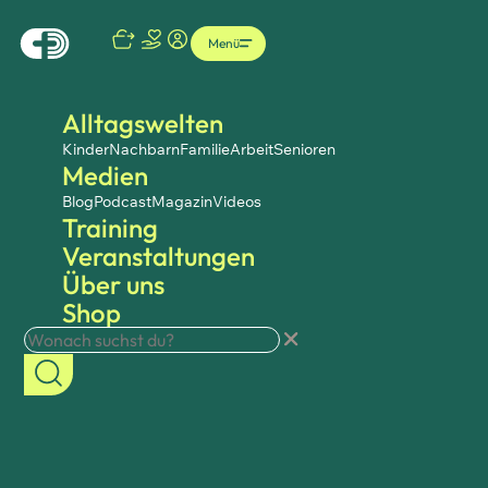
Menü
Alltagswelten
Kinder
Nachbarn
Familie
Arbeit
Senioren
Medien
Blog
Podcast
Magazin
Videos
Training
Veranstaltungen
Über uns
Shop