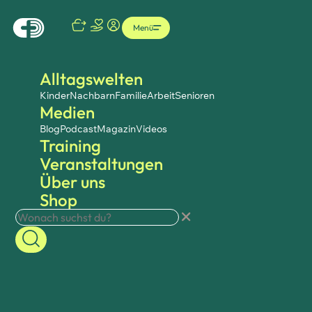
Menü
Alltagswelten
Kinder
Nachbarn
Familie
Arbeit
Senioren
Medien
Blog
Podcast
Magazin
Videos
Training
Veranstaltungen
Über uns
Shop