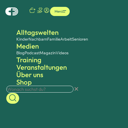
Menü
Alltagswelten
Kinder
Nachbarn
Familie
Arbeit
Senioren
Medien
Blog
Podcast
Magazin
Videos
Training
Veranstaltungen
Über uns
Shop