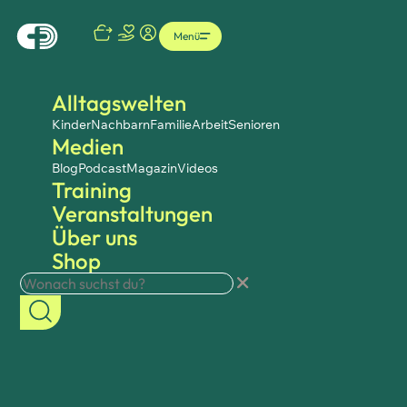
Menü
Alltagswelten
Kinder
Nachbarn
Familie
Arbeit
Senioren
Medien
Blog
Podcast
Magazin
Videos
Training
Veranstaltungen
Über uns
Shop