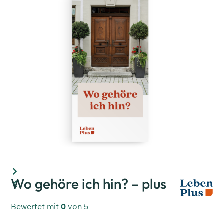
Wo gehöre ich hin? – plus
Bewertet mit
0
von 5
(
0
customer reviews)