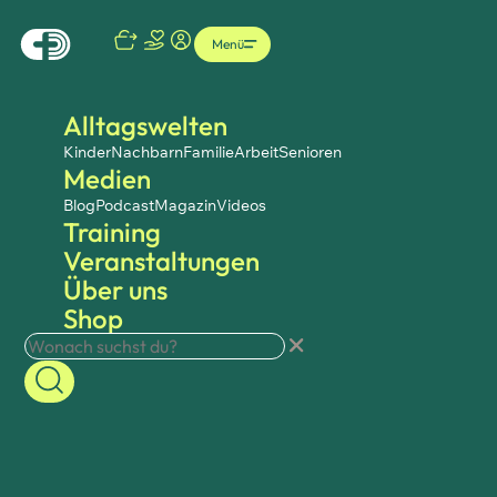
Menü
Alltagswelten
Kinder
Nachbarn
Familie
Arbeit
Senioren
Medien
Blog
Podcast
Magazin
Videos
Training
Veranstaltungen
Über uns
Shop