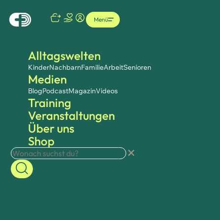
Menü
Alltagswelten
Kinder
Nachbarn
Familie
Arbeit
Senioren
Medien
Blog
Podcast
Magazin
Videos
Training
Veranstaltungen
Über uns
Shop