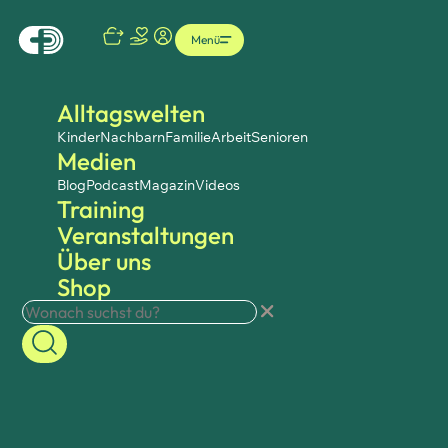
Menü
Alltagswelten
Kinder
Nachbarn
Familie
Arbeit
Senioren
Medien
Blog
Podcast
Magazin
Videos
Training
Veranstaltungen
Über uns
Shop