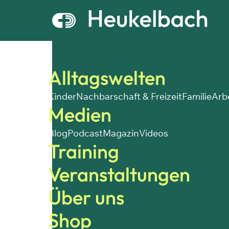
Alltagswelten
Kinder
Nachbarschaft & Freizeit
Familie
Arb
Medien
Blog
Podcast
Magazin
Videos
Training
Veranstaltungen
Über uns
Shop