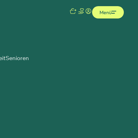
Menü
eit
Senioren