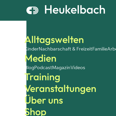
Alltagswelten
Kinder
Nachbarschaft & Freizeit
Familie
Arb
Medien
Blog
Podcast
Magazin
Videos
Training
Veranstaltungen
Über uns
Shop