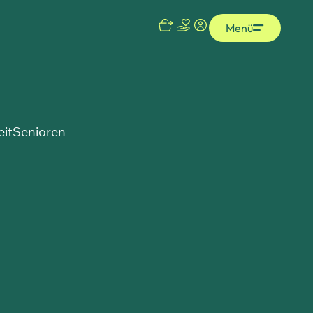
Menü
eit
Senioren