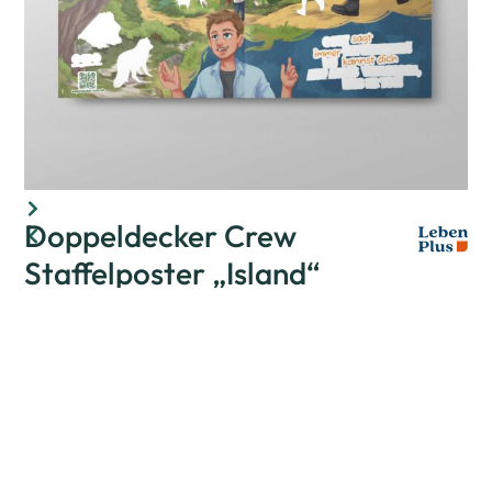
Doppeldecker Crew
Staffelposter „Island“
Bewertet mit
0
von 5
(
0
customer reviews)
Für jede Doppeldecker Crew Staffel gibt es ein
Staffelposter. Sammle alle Sticker aus den
Doppeldecker Crew Magazinen und klebe sie auf das
Poster.