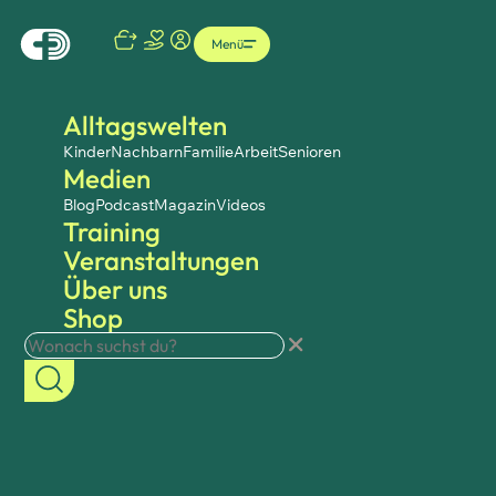
Menü
Alltagswelten
Kinder
Nachbarn
Familie
Arbeit
Senioren
Medien
Blog
Podcast
Magazin
Videos
Training
Veranstaltungen
Über uns
Shop