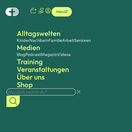
Menü
Alltagswelten
Kinder
Nachbarn
Familie
Arbeit
Senioren
Medien
Blog
Podcast
Magazin
Videos
Training
Veranstaltungen
Über uns
Shop