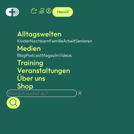
Menü
Alltagswelten
Kinder
Nachbarn
Familie
Arbeit
Senioren
Medien
Blog
Podcast
Magazin
Videos
Training
Veranstaltungen
Über uns
Shop