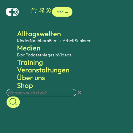
Menü
Alltagswelten
Kinder
Nachbarn
Familie
Arbeit
Senioren
Medien
Blog
Podcast
Magazin
Videos
Training
Veranstaltungen
Über uns
Shop